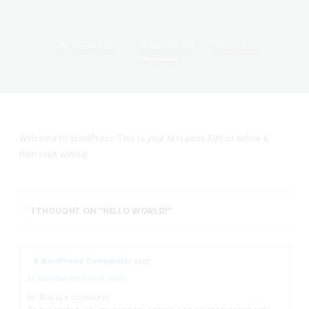
by
BN-Technik_Admin
24. Dezember 2019
Uncategorized
1 Kommentar
Welcome to WordPress. This is your first post. Edit or delete it,
then start writing!
1 THOUGHT ON “HELLO WORLD!”
A WordPress Commenter
sagt:
24. Dezember 2019 um 11:00 Uhr
Hi, this is a comment.