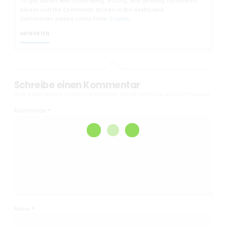
To get started with moderating, editing, and deleting comments,
please visit the Comments screen in the dashboard.
Commenter avatars come from
Gravatar
.
ANTWORTEN
Schreibe einen Kommentar
Deine E-Mail-Adresse wird nicht veröffentlicht.
Erforderliche Felder sind mit
*
markiert
Kommentar
*
Name
*